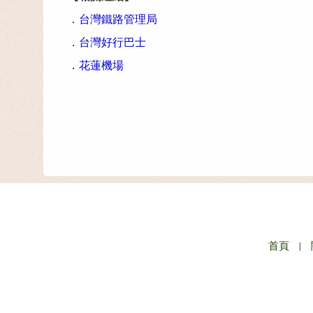
．
台灣
鐵路管理局
．
台灣好行巴士
．
花蓮機場
首頁
|