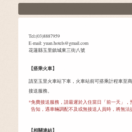
Tel:(03)8887959
E-mail: yuan.hotels@gmail.com
花蓮縣玉里鎮城東三街八號
【搭乘火車】
請至玉里火車站下車，火車站前可搭乘計程車至
接送服務。
*
免費接送服務，請最遲於入住當日「前一天」，
告知，遇車輛調配不及或無接送人員時，將無法
【相關連結】